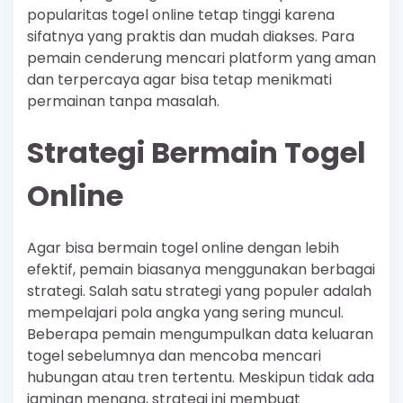
popularitas togel online tetap tinggi karena
sifatnya yang praktis dan mudah diakses. Para
pemain cenderung mencari platform yang aman
dan terpercaya agar bisa tetap menikmati
permainan tanpa masalah.
Strategi Bermain Togel
Online
Agar bisa bermain togel online dengan lebih
efektif, pemain biasanya menggunakan berbagai
strategi. Salah satu strategi yang populer adalah
mempelajari pola angka yang sering muncul.
Beberapa pemain mengumpulkan data keluaran
togel sebelumnya dan mencoba mencari
hubungan atau tren tertentu. Meskipun tidak ada
jaminan menang, strategi ini membuat