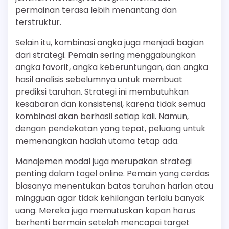
permainan terasa lebih menantang dan
terstruktur.
Selain itu, kombinasi angka juga menjadi bagian
dari strategi. Pemain sering menggabungkan
angka favorit, angka keberuntungan, dan angka
hasil analisis sebelumnya untuk membuat
prediksi taruhan. Strategi ini membutuhkan
kesabaran dan konsistensi, karena tidak semua
kombinasi akan berhasil setiap kali. Namun,
dengan pendekatan yang tepat, peluang untuk
memenangkan hadiah utama tetap ada.
Manajemen modal juga merupakan strategi
penting dalam togel online. Pemain yang cerdas
biasanya menentukan batas taruhan harian atau
mingguan agar tidak kehilangan terlalu banyak
uang. Mereka juga memutuskan kapan harus
berhenti bermain setelah mencapai target