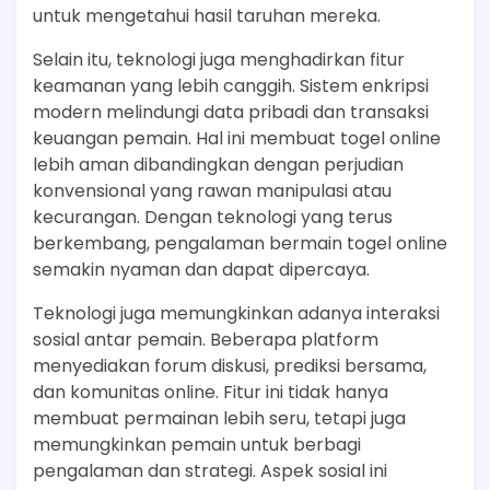
untuk mengetahui hasil taruhan mereka.
Selain itu, teknologi juga menghadirkan fitur
keamanan yang lebih canggih. Sistem enkripsi
modern melindungi data pribadi dan transaksi
keuangan pemain. Hal ini membuat togel online
lebih aman dibandingkan dengan perjudian
konvensional yang rawan manipulasi atau
kecurangan. Dengan teknologi yang terus
berkembang, pengalaman bermain togel online
semakin nyaman dan dapat dipercaya.
Teknologi juga memungkinkan adanya interaksi
sosial antar pemain. Beberapa platform
menyediakan forum diskusi, prediksi bersama,
dan komunitas online. Fitur ini tidak hanya
membuat permainan lebih seru, tetapi juga
memungkinkan pemain untuk berbagi
pengalaman dan strategi. Aspek sosial ini