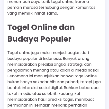
menambah daya tarik togel online, karena
pemain merasa terhubung dengan komunitas
yang memiliki minat sama.
Togel Online dan
Budaya Populer
Togel online juga mulai menjadi bagian dari
budaya populer di Indonesia. Banyak orang
membicarakan prediksi angka, strategi, dan
pengalaman menang atau kalah di media sosial.
Fenomena ini menunjukkan bahwa togel online
bukan hanya sekadar hiburan pribadi, tetapi juga
bentuk interaksi sosial digital. Bahkan beberapa
tokoh media atau selebriti kadang ikut
membicarakan hasil prediksi togel, membuat
permainan ini semakin menarik perhatian