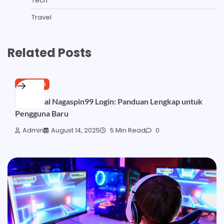
Tech
Travel
Related Posts
GAMING
Mengenal Nagaspin99 Login: Panduan Lengkap untuk
Pengguna Baru
Admin
August 14, 2025
5 Min Read
0