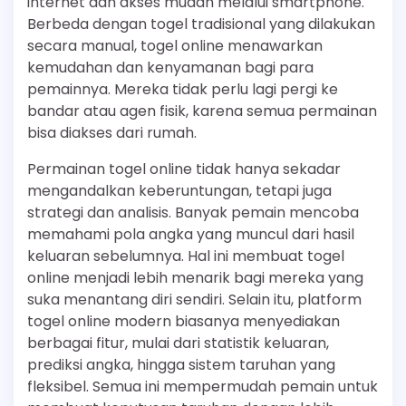
internet dan akses mudah melalui smartphone.
Berbeda dengan togel tradisional yang dilakukan
secara manual, togel online menawarkan
kemudahan dan kenyamanan bagi para
pemainnya. Mereka tidak perlu lagi pergi ke
bandar atau agen fisik, karena semua permainan
bisa diakses dari rumah.
Permainan togel online tidak hanya sekadar
mengandalkan keberuntungan, tetapi juga
strategi dan analisis. Banyak pemain mencoba
memahami pola angka yang muncul dari hasil
keluaran sebelumnya. Hal ini membuat togel
online menjadi lebih menarik bagi mereka yang
suka menantang diri sendiri. Selain itu, platform
togel online modern biasanya menyediakan
berbagai fitur, mulai dari statistik keluaran,
prediksi angka, hingga sistem taruhan yang
fleksibel. Semua ini mempermudah pemain untuk