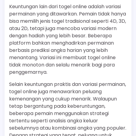
Keuntungan lain dari togel online adalah variasi
permainan yang ditawarkan. Pemain tidak hanya
bisa memilih jenis togel tradisional seperti 4D, 3D,
atau 2D, tetapi juga mencoba variasi modern
dengan hadiah yang lebih besar. Beberapa
platform bahkan menghadirkan permainan
berbasis prediksi angka harian yang lebih
menantang. Variasi ini membuat togel online
tidak monoton dan selalu menarik bagi para
penggemarnya.
Selain keuntungan praktis dan variasi permainan,
togel online juga menawarkan peluang
kemenangan yang cukup menarik. Walaupun
tetap bergantung pada keberuntungan,
beberapa pemain menggunakan strategi
tertentu seperti analisis angka keluar
sebelumnya atau kombinasi angka yang populer.
Dengan strategi yang tepat, peluang untuk