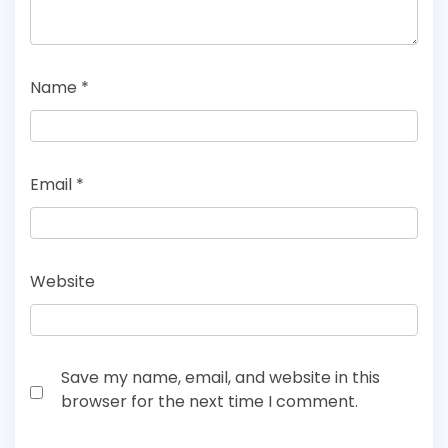
Name
*
Email
*
Website
Save my name, email, and website in this
browser for the next time I comment.