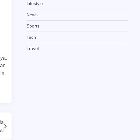
Lifestyle
News
Sports
Tech
Travel
ya,
kan
in
la
al