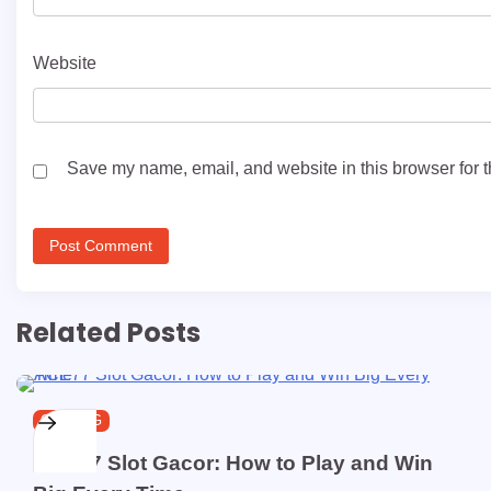
Website
Save my name, email, and website in this browser for t
Related Posts
GAMING
ACE77 Slot Gacor: How to Play and Win