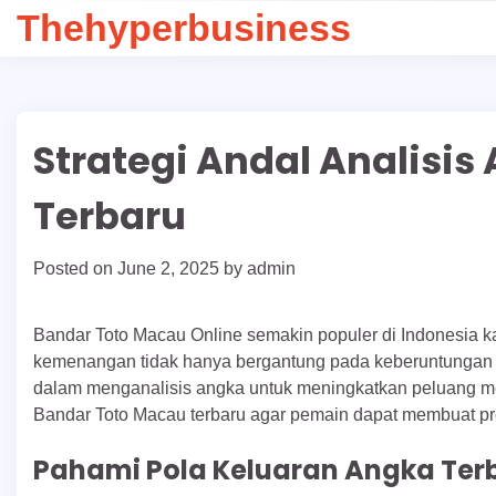
Skip
Thehyperbusiness
to
content
Strategi Andal Analisi
Terbaru
Posted on
June 2, 2025
by
admin
Bandar Toto Macau Online semakin populer di Indonesia 
kemenangan tidak hanya bergantung pada keberuntungan 
dalam menganalisis angka untuk meningkatkan peluang men
Bandar Toto Macau terbaru agar pemain dapat membuat pred
Pahami Pola Keluaran Angka Ter