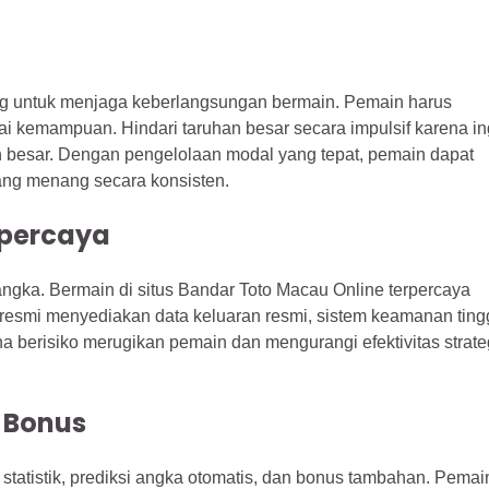
ing untuk menjaga keberlangsungan bermain. Pemain harus
i kemampuan. Hindari taruhan besar secara impulsif karena in
n besar. Dengan pengelolaan modal yang tepat, pemain dapat
uang menang secara konsisten.
rpercaya
ngka. Bermain di situs Bandar Toto Macau Online terpercaya
resmi menyediakan data keluaran resmi, sistem keamanan tingg
na berisiko merugikan pemain dan mengurangi efektivitas strate
 Bonus
statistik, prediksi angka otomatis, dan bonus tambahan. Pemai