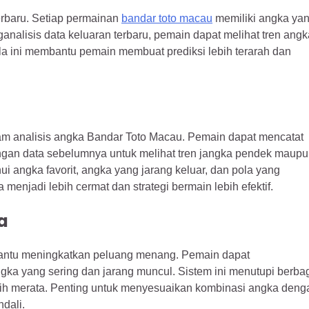
erbaru. Setiap permainan
bandar toto macau
memiliki angka ya
nalisis data keluaran terbaru, pemain dapat melihat tren angk
 ini membantu pemain membuat prediksi lebih terarah dan
lam analisis angka Bandar Toto Macau. Pemain dapat mencatat
gan data sebelumnya untuk melihat tren jangka pendek maup
i angka favorit, angka yang jarang keluar, dan pola yang
menjadi lebih cermat dan strategi bermain lebih efektif.
a
bantu meningkatkan peluang menang. Pemain dapat
gka yang sering dan jarang muncul. Sistem ini menutupi berba
h merata. Penting untuk menyesuaikan kombinasi angka deng
ndali.