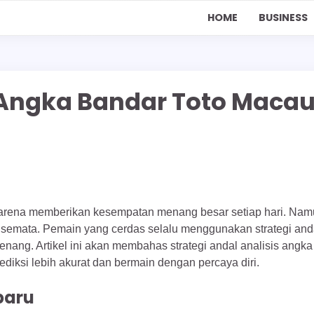
HOME
BUSINESS
s Angka Bandar Toto Maca
karena memberikan kesempatan menang besar setiap hari. Nam
semata. Pemain yang cerdas selalu menggunakan strategi and
ang. Artikel ini akan membahas strategi andal analisis angka
iksi lebih akurat dan bermain dengan percaya diri.
baru